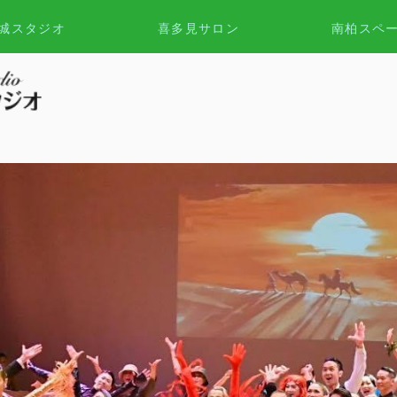
城スタジオ
喜多見サロン
南柏スペ