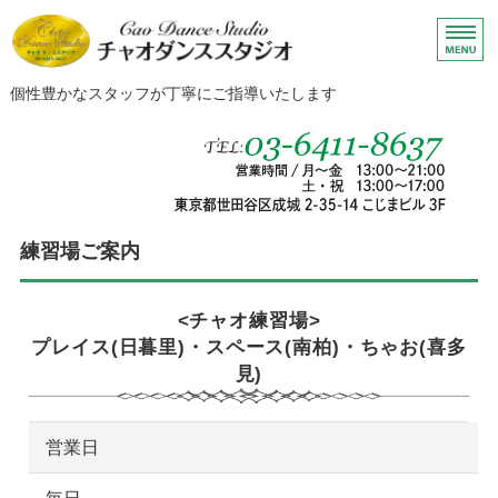
個性豊かなスタッフが丁寧にご指導いたします
最新情報
練習場ご案内
成城スタジオ
<チャオ練習場>
プレイス(日暮里)・スペース(南柏)・ちゃお(喜多
喜多見サロン
見)
南柏スペース
営業日
日暮里プレイス