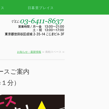
ース
日暮里プレイス
お知らせ・最新情報
≫ 南柏スペース ≫
ースご案内
１分）